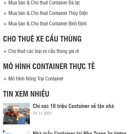
+
Mua bán & Cho thuê Container Đà lạt
+
Mua bán & Cho thuê Container Thủy Điện
+
Mua bán & Cho thuê Container Bình Định
CHO THUÊ XE CẨU THÙNG
+
Cho thuê các loại xe cẩu thùng giá rẻ
MÔ HÌNH CONTAINER THỰC TẾ
+
Mô Hình Nông Trại Container
TIN XEM NHIỀU
Chỉ cọc 10 triệu Container về tận nhà
24.11.2021
Nhà mẫu Container tại Nha Trang ấn tượng