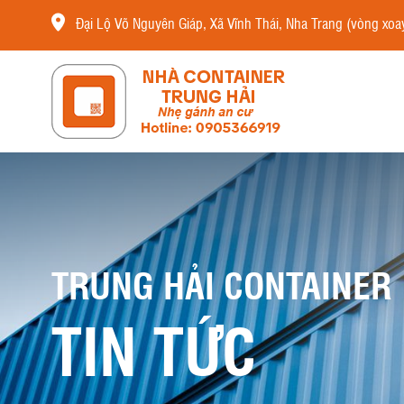
Đại Lộ Võ Nguyên Giáp, Xã Vĩnh Thái, Nha Trang (vòng xoay
TRUNG HẢI CONTAINER
TIN TỨC