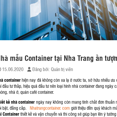
hà mẫu Container tại Nha Trang ấn tượng
15.06.2020
Đăng bởi:
Quản trị viên
à container
hiện nay đã không còn xa lạ ở nước ta, sở hữu nhiều ưu đ
í đầu tư thấp, hiệu quả đầu tư nên loại hình nhà container đang ngà
òng, nhà ở, quán café container.
iết kế nhà container
ngày nay không còn mang tính chất đơn thuần m
i bật, đẳng cấp.
Nhatrangcontainer. com
giới thiệu đến quý khách m
i Container
thiết kế và vận chuyển và thi công sẽ giúp bạn lên ý tưởn