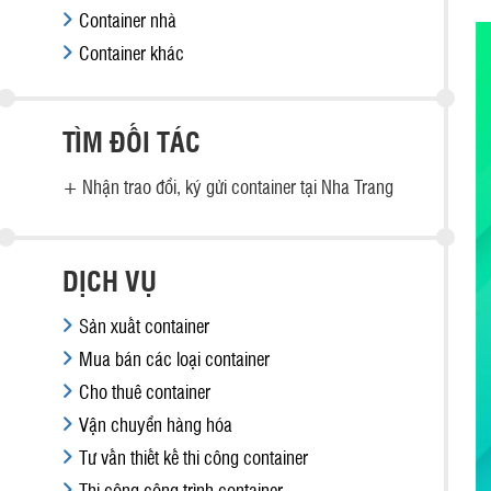
Container nhà
Container khác
TÌM ĐỐI TÁC
+
Nhận trao đổi, ký gửi container tại Nha Trang
DỊCH VỤ
Sản xuất container
Mua bán các loại container
Cho thuê container
Vận chuyển hàng hóa
Tư vấn thiết kế thi công container
Thi công công trình container