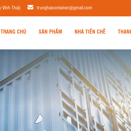
 Vĩnh Thái)
trunghaicontainer@gmail.com
TRANG CHỦ
SẢN PHẨM
NHÀ TIỀN CHẾ
THAN