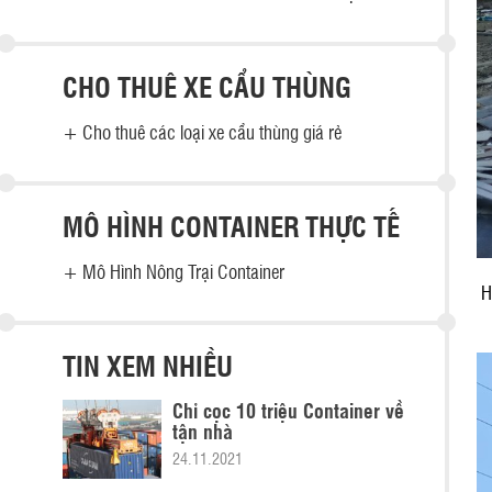
CHO THUÊ XE CẨU THÙNG
+
Cho thuê các loại xe cẩu thùng giá rẻ
MÔ HÌNH CONTAINER THỰC TẾ
+
Mô Hình Nông Trại Container
H
TIN XEM NHIỀU
Chỉ cọc 10 triệu Container về
tận nhà
24.11.2021