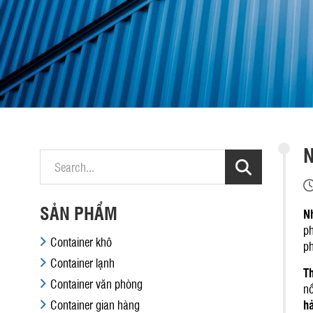
N
SẢN PHẨM
Nh
ph
Container khô
ph
Container lạnh
Th
Container văn phòng
nổ
Container gian hàng
hả