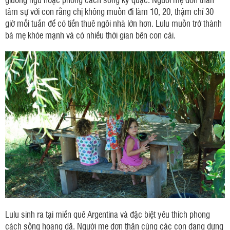
tâm sự với con rằng chị không muốn đi làm 10, 20, thậm chí 30
giờ mỗi tuần để có tiền thuê ngôi nhà lớn hơn. Lulu muốn trở thành
bà mẹ khỏe mạnh và có nhiều thời gian bên con cái.
Lulu sinh ra tại miền quê Argentina và đặc biệt yêu thích phong
cách sống hoang dã. Người mẹ đơn thân cùng các con đang dựng