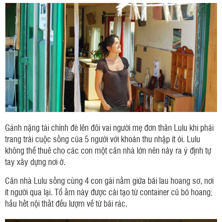
Gánh nặng tài chính đè lên đôi vai người mẹ đơn thân Lulu khi phải
trang trải cuộc sống của 5 người với khoản thu nhập ít ỏi. Lulu
không thể thuê cho các con một căn nhà lớn nên nảy ra ý định tự
tay xây dựng nơi ở.
Căn nhà Lulu sống cùng 4 con gái nằm giữa bãi lau hoang sơ, nơi
ít người qua lại. Tổ ấm này được cải tạo từ container cũ bỏ hoang;
hầu hết nội thất đều lượm về từ bãi rác.