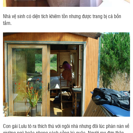
Nhà vệ sinh có diện tích khiêm tốn nhưng được trang bị cả bồn
tắm.
Con gái Lulu tỏ ra thích thú với ngôi nhà nhưng đôi lúc phàn nàn về
giường ngủ hoặc phong cách sống kỳ quặc. Người mẹ đơn thân