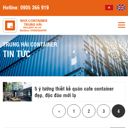
Hotline:
0905 366 919
TRUNG HẢI CONTAINER
TIN TỨC
5 ý tưởng thiết kế quán cafe container
đẹp, độc đáo mới lạ
«
1
2
3
4