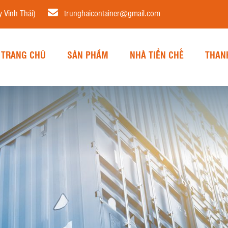
 Vĩnh Thái)
trunghaicontainer@gmail.com
TRANG CHỦ
SẢN PHẨM
NHÀ TIỀN CHẾ
THAN