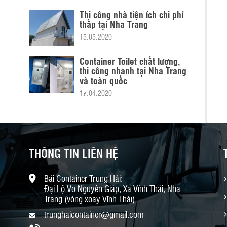
Thi công nhà tiện ích chi phí
thấp tại Nha Trang
15.05.2020
Container Toilet chất lượng,
thi công nhanh tại Nha Trang
và toàn quốc
17.04.2020
THÔNG TIN LIÊN HỆ
Bãi Container Trung Hải:
Đại Lộ Võ Nguyên Giáp, Xã Vĩnh Thái, Nha
Trang (vòng xoay Vĩnh Thái)
trunghaicontainer@gmail.com