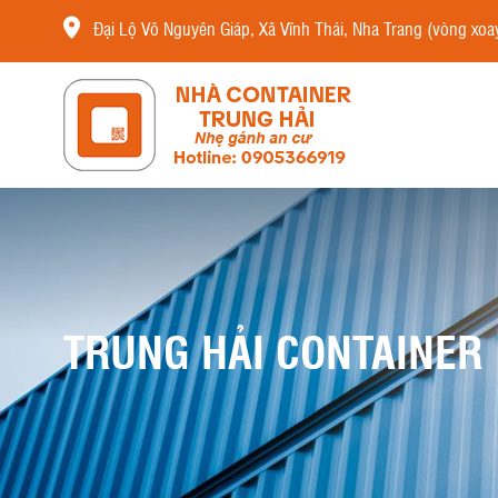
Đại Lộ Võ Nguyên Giáp, Xã Vĩnh Thái, Nha Trang (vòng xoay
TRUNG HẢI CONTAINER