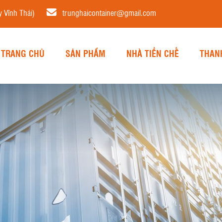
 Vĩnh Thái)
trunghaicontainer@gmail.com
TRANG CHỦ
SẢN PHẨM
NHÀ TIỀN CHẾ
THAN