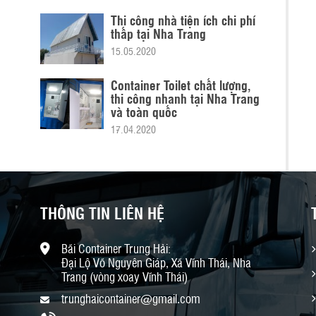
Thi công nhà tiện ích chi phí
thấp tại Nha Trang
15.05.2020
Container Toilet chất lượng,
thi công nhanh tại Nha Trang
và toàn quốc
17.04.2020
THÔNG TIN LIÊN HỆ
Bãi Container Trung Hải:
Đại Lộ Võ Nguyên Giáp, Xã Vĩnh Thái, Nha
Trang (vòng xoay Vĩnh Thái)
trunghaicontainer@gmail.com